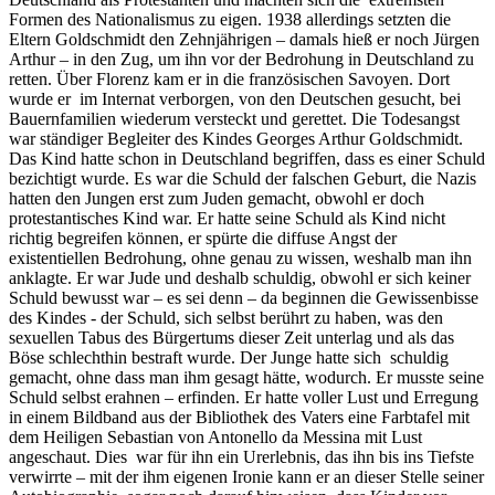
Formen des Nationalismus zu eigen. 1938 allerdings setzten die
Eltern Goldschmidt den Zehnjährigen – damals hieß er noch Jürgen
Arthur – in den Zug, um ihn vor der Bedrohung in Deutschland zu
retten. Über Florenz kam er in die französischen Savoyen. Dort
wurde er im Internat verborgen, von den Deutschen gesucht, bei
Bauernfamilien wiederum versteckt und gerettet. Die Todesangst
war ständiger Begleiter des Kindes Georges Arthur Goldschmidt.
Das Kind hatte schon in Deutschland begriffen, dass es einer Schuld
bezichtigt wurde. Es war die Schuld der falschen Geburt, die Nazis
hatten den Jungen erst zum Juden gemacht, obwohl er doch
protestantisches Kind war. Er hatte seine Schuld als Kind nicht
richtig begreifen können, er spürte die diffuse Angst der
existentiellen Bedrohung, ohne genau zu wissen, weshalb man ihn
anklagte. Er war Jude und deshalb schuldig, obwohl er sich keiner
Schuld bewusst war – es sei denn – da beginnen die Gewissenbisse
des Kindes - der Schuld, sich selbst berührt zu haben, was den
sexuellen Tabus des Bürgertums dieser Zeit unterlag und als das
Böse schlechthin bestraft wurde. Der Junge hatte sich schuldig
gemacht, ohne dass man ihm gesagt hätte, wodurch. Er musste seine
Schuld selbst erahnen – erfinden. Er hatte voller Lust und Erregung
in einem Bildband aus der Bibliothek des Vaters eine Farbtafel mit
dem Heiligen Sebastian von Antonello da Messina mit Lust
angeschaut. Dies war für ihn ein Urerlebnis, das ihn bis ins Tiefste
verwirrte – mit der ihm eigenen Ironie kann er an dieser Stelle seiner