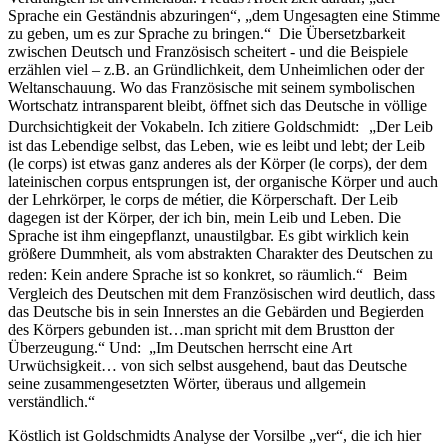
Sprache ein Geständnis abzuringen“, „dem Ungesagten eine Stimme
zu geben, um es zur Sprache zu bringen.“ Die Übersetzbarkeit
zwischen Deutsch und Französisch scheitert - und die Beispiele
erzählen viel – z.B. an Gründlichkeit, dem Unheimlichen oder der
Weltanschauung. Wo das Französische mit seinem symbolischen
Wortschatz intransparent bleibt, öffnet sich das Deutsche in völlige
Durchsichtigkeit der Vokabeln. Ich zitiere Goldschmidt: „Der Leib
ist das Lebendige selbst, das Leben, wie es leibt und lebt; der Leib
(le corps) ist etwas ganz anderes als der Körper (le corps), der dem
lateinischen corpus entsprungen ist, der organische Körper und auch
der Lehrkörper, le corps de métier, die Körperschaft. Der Leib
dagegen ist der Körper, der ich bin, mein Leib und Leben. Die
Sprache ist ihm eingepflanzt, unaustilgbar. Es gibt wirklich kein
größere Dummheit, als vom abstrakten Charakter des Deutschen zu
reden: Kein andere Sprache ist so konkret, so räumlich.“ Beim
Vergleich des Deutschen mit dem Französischen wird deutlich, dass
das Deutsche bis in sein Innerstes an die Gebärden und Begierden
des Körpers gebunden ist…man spricht mit dem Brustton der
Überzeugung.“ Und: „Im Deutschen herrscht eine Art
Urwüchsigkeit… von sich selbst ausgehend, baut das Deutsche
seine zusammengesetzten Wörter, überaus und allgemein
verständlich.“
Köstlich ist Goldschmidts Analyse der Vorsilbe „ver“, die ich hier