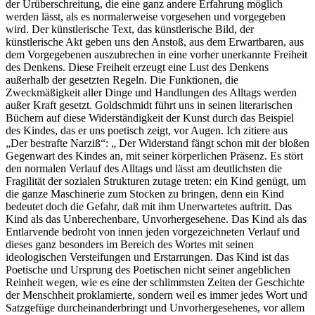
der Urüberschreitung, die eine ganz andere Erfahrung möglich
werden lässt, als es normalerweise vorgesehen und vorgegeben
wird. Der künstlerische Text, das künstlerische Bild, der
künstlerische Akt geben uns den Anstoß, aus dem Erwartbaren, aus
dem Vorgegebenen auszubrechen in eine vorher unerkannte Freiheit
des Denkens. Diese Freiheit erzeugt eine Lust des Denkens
außerhalb der gesetzten Regeln. Die Funktionen, die
Zweckmäßigkeit aller Dinge und Handlungen des Alltags werden
außer Kraft gesetzt. Goldschmidt führt uns in seinen literarischen
Büchern auf diese Widerständigkeit der Kunst durch das Beispiel
des Kindes, das er uns poetisch zeigt, vor Augen. Ich zitiere aus
„Der bestrafte Narziß“: „ Der Widerstand fängt schon mit der bloßen
Gegenwart des Kindes an, mit seiner körperlichen Präsenz. Es stört
den normalen Verlauf des Alltags und lässt am deutlichsten die
Fragilität der sozialen Strukturen zutage treten: ein Kind genügt, um
die ganze Maschinerie zum Stocken zu bringen, denn ein Kind
bedeutet doch die Gefahr, daß mit ihm Unerwartetes auftritt. Das
Kind als das Unberechenbare, Unvorhergesehene. Das Kind als das
Entlarvende bedroht von innen jeden vorgezeichneten Verlauf und
dieses ganz besonders im Bereich des Wortes mit seinen
ideologischen Versteifungen und Erstarrungen. Das Kind ist das
Poetische und Ursprung des Poetischen nicht seiner angeblichen
Reinheit wegen, wie es eine der schlimmsten Zeiten der Geschichte
der Menschheit proklamierte, sondern weil es immer jedes Wort und
Satzgefüge durcheinanderbringt und Unvorhergesehenes, vor allem