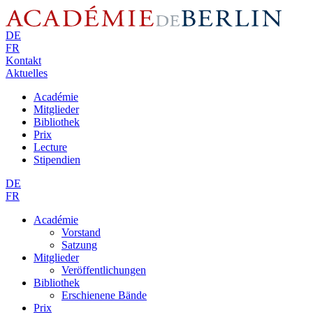
DE
FR
Kontakt
Aktuelles
Académie
Mitglieder
Bibliothek
Prix
Lecture
Stipendien
DE
FR
Académie
Vorstand
Satzung
Mitglieder
Veröffentlichungen
Bibliothek
Erschienene Bände
Prix