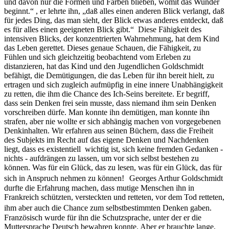
und davon nur die Formen und Farben blieben, womit das Wunder
beginnt.“ , er lehrte ihn, „daß alles einen anderen Blick verlangt, daß
für jedes Ding, das man sieht, der Blick etwas anderes entdeckt, daß
es für alles einen geeigneten Blick gibt.“ Diese Fähigkeit des
intensiven Blicks, der konzentrierten Wahrnehmung, hat dem Kind
das Leben gerettet. Dieses genaue Schauen, die Fähigkeit, zu
Fühlen und sich gleichzeitig beobachtend vom Erleben zu
distanzieren, hat das Kind und den Jugendlichen Goldschmidt
befähigt, die Demütigungen, die das Leben für ihn bereit hielt, zu
ertragen und sich zugleich aufmüpfig in eine innere Unabhängigkeit
zu retten, die ihm die Chance des Ich-Seins bereitete. Er begriff,
dass sein Denken frei sein musste, dass niemand ihm sein Denken
vorschreiben dürfe. Man konnte ihn demütigen, man konnte ihn
strafen, aber nie wollte er sich abhängig machen von vorgegebenen
Denkinhalten. Wir erfahren aus seinen Büchern, dass die Freiheit
des Subjekts im Recht auf das eigene Denken und Nachdenken
liegt, dass es existentiell wichtig ist, sich keine fremden Gedanken -
nichts - aufdrängen zu lassen, um vor sich selbst bestehen zu
können. Was für ein Glück, das zu lesen, was für ein Glück, das für
sich in Anspruch nehmen zu können! Georges Arthur Goldschmidt
durfte die Erfahrung machen, dass mutige Menschen ihn in
Frankreich schützten, versteckten und retteten, vor dem Tod retteten,
ihm aber auch die Chance zum selbstbestimmten Denken gaben.
Französisch wurde für ihn die Schutzsprache, unter der er die
Muttersprache Deutsch bewahren konnte. Aber er brauchte lange,