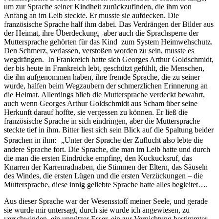
um zur Sprache seiner Kindheit zurückzufinden, die ihm von
Anfang an im Leib steckte. Er musste sie aufdecken. Die
französische Sprache half ihm dabei. Das Verdrängen der Bilder aus
der Heimat, ihre Überdeckung, aber auch die Sprachsperre der
Muttersprache gehörten für das Kind zum System Heimwehschutz.
Den Schmerz, verlassen, verstoßen worden zu sein, musste es
wegdrängen. In Frankreich hatte sich Georges Arthur Goldschmidt,
der bis heute in Frankreich lebt, geschützt gefühlt, die Menschen,
die ihn aufgenommen haben, ihre fremde Sprache, die zu seiner
wurde, halfen beim Wegzaubern der schmerzlichen Erinnerung an
die Heimat. Allerdings blieb die Muttersprache verdeckt bewahrt,
auch wenn Georges Arthur Goldschmidt aus Scham über seine
Herkunft darauf hoffte, sie vergessen zu können. Er ließ die
französische Sprache in sich eindringen, aber die Muttersprache
steckte tief in ihm. Bitter liest sich sein Blick auf die Spaltung beider
Sprachen in ihm: „Unter der Sprache der Zuflucht also lebte die
andere Sprache fort. Die Sprache, die man im Leib hatte und durch
die man die ersten Eindrücke empfing, den Kuckucksruf, das
Knarren der Karrenradnaben, die Stimmen der Eltern, das Säuseln
des Windes, die ersten Lügen und die ersten Verzückungen – die
Muttersprache, diese innig geliebte Sprache hatte alles begleitet….
Aus dieser Sprache war der Wesensstoff meiner Seele, und gerade
sie wurde mir untersagt, durch sie wurde ich angewiesen, zu
verschwinden, ein unnützer Esser, ein zur Vernichtung bestimmter