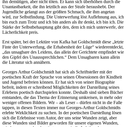
ihn demütigen, aber nicht töten. Er kann sich überhöhen durch die
Unantastbarkeit, die ihn letztlich aus der Strafe heraushebt. Der
Jugendliche gelangt aus der größten Schmach, die ihm angetan
wird, zur Selbstfindung. Die Unterwerfung löst Auflehnung aus, ich
bin euch zum Trotz und ich bin anders als ihr denkt, ich bin ich. Die
Stärke der Selbstbehauptung gibt den, dem ich mich unterwerfe, der
Lächerlichkeit preis.
Erst später, bei der Lektüre von Kafka hat Goldschmidt diese „letzte
Finte der Unterwerfung, die Erhabenheit der Lüge“ wiederentdeckt,
„das unsagbare des Leidens, das allein der Gerichtete empfindet wie
den Gipfel des Unaussprechlichen.“ Dem Unsagbaren kann allein
die Literatur sich annähern.
Georges Arthur Goldschmidt hat sich als Schriftsteller mit der
poetischen Kraft der Sprache von seinen Obsessionen der Kindheit
und Jugend befreien können. Er hat sich von seiner Biographie
befreit, indem er schreibend Möglichkeiten der Darstellung seines
Erlebens poetisch durchspielen konnte. Deshalb sind sieben Bücher
entstanden, die das Thema der Erinnerung umkreisen, in mehr oder
weniger offenen Bildern. Wir – als Leser – dürfen nicht in die Falle
tappen, in diesen Texten immer nur Georges-Arthur Goldschmidts
erlebte Wirklichkeit zu suchen. In der poetischen Darstellung lösen
sich die Erlebnisse vom Autor, der uns seine Wunden zeigt, aber
diese Wunden sind Bilder geworden für unsere eigenen Wunden,