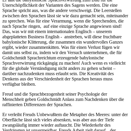
Unerschöpflichkeit der Varianten des Sagens werden. Die eine
Sprache spricht aus, was die andere verschweigt. Die Leerstellen
zwischen den Sprachen lässt sie wie dazu gemacht sein, miteinander
zu sprechen. Was für eine Verarmung, wenn die Sprechenden, die
nach Sprache ringen, auf eine einzige Sprache angewiesen sind!
Das, was wir mit einem internationalen Englisch – unserem
abgeplatteten Business English - anstreben, will diese fruchtbare
babylonische Klitterung, die zusammen ein wundervolles Ganzes
ergibt, wieder zusammenkitten. Was für einen Verlust fügen wir
damit uns selbst zu, indem wir den Versuch unternehmen, die für
Goldschmidt Sprachreichtum erzeugende babylonische
Sprachverwirrung rückgängig zu machen! Auch wenn es vielleicht
für die globale Verständigung nicht anders zu gehen scheint –
darüber nachzudenken muss erlaubt sein. Die Kreativität des
Denkens aus der Verschiedenheit der Sprachen heraus muss
verfügbar bleiben.
Freud und die Sprachbezogenheit seiner Psychologie der
Menschheit geben Goldschmidt Anlass zum Nachdenken über die
raffinierten Differenzen der Sprachen.
Er verleiht Freuds Unbewußtem die Metapher des Meeres: unter der
Oberfläche lässt sich vieles absenken, was aber aus der Tiefe
zwangsläufig immer wieder auftaucht. Die Wiederkehr des
Verdrängten ist unvermeidbar. Freuds Arbeit zielt darauf, „der