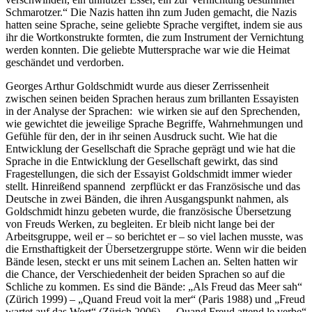
Schmarotzer.“ Die Nazis hatten ihn zum Juden gemacht, die Nazis
hatten seine Sprache, seine geliebte Sprache vergiftet, indem sie aus
ihr die Wortkonstrukte formten, die zum Instrument der Vernichtung
werden konnten. Die geliebte Muttersprache war wie die Heimat
geschändet und verdorben.
Georges Arthur Goldschmidt wurde aus dieser Zerrissenheit
zwischen seinen beiden Sprachen heraus zum brillanten Essayisten
in der Analyse der Sprachen: wie wirken sie auf den Sprechenden,
wie gewichtet die jeweilige Sprache Begriffe, Wahrnehmungen und
Gefühle für den, der in ihr seinen Ausdruck sucht. Wie hat die
Entwicklung der Gesellschaft die Sprache geprägt und wie hat die
Sprache in die Entwicklung der Gesellschaft gewirkt, das sind
Fragestellungen, die sich der Essayist Goldschmidt immer wieder
stellt. Hinreißend spannend zerpflückt er das Französische und das
Deutsche in zwei Bänden, die ihren Ausgangspunkt nahmen, als
Goldschmidt hinzu gebeten wurde, die französische Übersetzung
von Freuds Werken, zu begleiten. Er bleib nicht lange bei der
Arbeitsgruppe, weil er – so berichtet er – so viel lachen musste, was
die Ernsthaftigkeit der Übersetzergruppe störte. Wenn wir die beiden
Bände lesen, steckt er uns mit seinem Lachen an. Selten hatten wir
die Chance, der Verschiedenheit der beiden Sprachen so auf die
Schliche zu kommen. Es sind die Bände: „Als Freud das Meer sah“
(Zürich 1999) – „Quand Freud voit la mer“ (Paris 1988) und „Freud
wartet auf das Wort“ (Zürich 2006) – „Quand Freud attend le verbe“