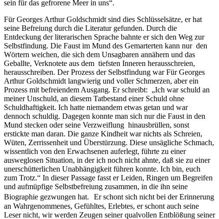
sein für das gefrorene Meer in uns“.
Für Georges Arthur Goldschmidt sind dies Schlüsselsätze, er hat
seine Befreiung durch die Literatur gefunden. Durch die
Entdeckung der literarischen Sprache bahnte er sich den Weg zur
Selbstfindung. Die Faust im Mund des Gemarterten kann nur den
Wörtern weichen, die sich dem Unsagbaren annähern und das
Geballte, Verknotete aus dem tiefsten Inneren herausschreien,
herausschreiben. Der Prozess der Selbstfindung war Für Georges
Arthur Goldschmidt langwierig und voller Schmerzen, aber ein
Prozess mit befreiendem Ausgang. Er schreibt: „Ich war schuld an
meiner Unschuld, an diesem Tatbestand einer Schuld ohne
Schuldhaftigkeit. Ich hatte niemandem etwas getan und war
dennoch schuldig. Dagegen konnte man sich nur die Faust in den
Mund stecken oder seine Verzweiflung hinausbrüllen, sonst
erstickte man daran. Die ganze Kindheit war nichts als Schreien,
Wüten, Zerrissenheit und Überstürzung. Diese unsägliche Schmach,
wissentlich von den Erwachsenen auferlegt, führte zu einer
ausweglosen Situation, in der ich noch nicht ahnte, daß sie zu einer
unerschütterlichen Unabhängigkeit führen konnte. Ich bin, euch
zum Trotz.“ In dieser Passage fasst er Leiden, Ringen um Begreifen
und aufmüpfige Selbstbefreiung zusammen, in die ihn seine
Biographie gezwungen hat. Er schont sich nicht bei der Erinnerung
an Wahrgenommenes, Gefühltes, Erlebtes, er schont auch seine
Leser nicht, wir werden Zeugen seiner qualvollen Entblößung seiner