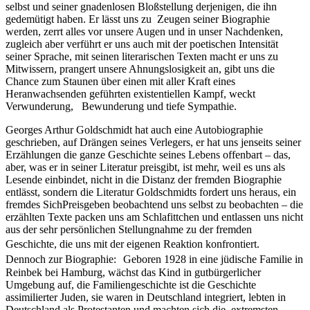
selbst und seiner gnadenlosen Bloßstellung derjenigen, die ihn
gedemütigt haben. Er lässt uns zu Zeugen seiner Biographie
werden, zerrt alles vor unsere Augen und in unser Nachdenken,
zugleich aber verführt er uns auch mit der poetischen Intensität
seiner Sprache, mit seinen literarischen Texten macht er uns zu
Mitwissern, prangert unsere Ahnungslosigkeit an, gibt uns die
Chance zum Staunen über einen mit aller Kraft eines
Heranwachsenden geführten existentiellen Kampf, weckt
Verwunderung, Bewunderung und tiefe Sympathie.
Georges Arthur Goldschmidt hat auch eine Autobiographie
geschrieben, auf Drängen seines Verlegers, er hat uns jenseits seiner
Erzählungen die ganze Geschichte seines Lebens offenbart – das,
aber, was er in seiner Literatur preisgibt, ist mehr, weil es uns als
Lesende einbindet, nicht in die Distanz der fremden Biographie
entlässt, sondern die Literatur Goldschmidts fordert uns heraus, ein
fremdes SichPreisgeben beobachtend uns selbst zu beobachten – die
erzählten Texte packen uns am Schlafittchen und entlassen uns nicht
aus der sehr persönlichen Stellungnahme zu der fremden
Geschichte, die uns mit der eigenen Reaktion konfrontiert.
Dennoch zur Biographie: Geboren 1928 in eine jüdische Familie in
Reinbek bei Hamburg, wächst das Kind in gutbürgerlicher
Umgebung auf, die Familiengeschichte ist die Geschichte
assimilierter Juden, sie waren in Deutschland integriert, lebten in
Deutschland als Protestanten und machten sich die extremsten