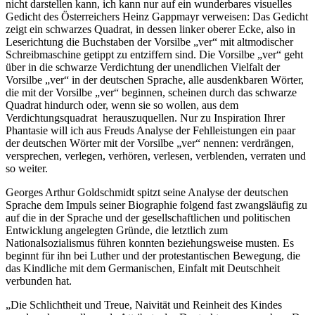
nicht darstellen kann, ich kann nur auf ein wunderbares visuelles
Gedicht des Österreichers Heinz Gappmayr verweisen: Das Gedicht
zeigt ein schwarzes Quadrat, in dessen linker oberer Ecke, also in
Leserichtung die Buchstaben der Vorsilbe „ver“ mit altmodischer
Schreibmaschine getippt zu entziffern sind. Die Vorsilbe „ver“ geht
über in die schwarze Verdichtung der unendlichen Vielfalt der
Vorsilbe „ver“ in der deutschen Sprache, alle ausdenkbaren Wörter,
die mit der Vorsilbe „ver“ beginnen, scheinen durch das schwarze
Quadrat hindurch oder, wenn sie so wollen, aus dem
Verdichtungsquadrat herauszuquellen. Nur zu Inspiration Ihrer
Phantasie will ich aus Freuds Analyse der Fehlleistungen ein paar
der deutschen Wörter mit der Vorsilbe „ver“ nennen: verdrängen,
versprechen, verlegen, verhören, verlesen, verblenden, verraten und
so weiter.
Georges Arthur Goldschmidt spitzt seine Analyse der deutschen
Sprache dem Impuls seiner Biographie folgend fast zwangsläufig zu
auf die in der Sprache und der gesellschaftlichen und politischen
Entwicklung angelegten Gründe, die letztlich zum
Nationalsozialismus führen konnten beziehungsweise musten. Es
beginnt für ihn bei Luther und der protestantischen Bewegung, die
das Kindliche mit dem Germanischen, Einfalt mit Deutschheit
verbunden hat.
„Die Schlichtheit und Treue, Naivität und Reinheit des Kindes