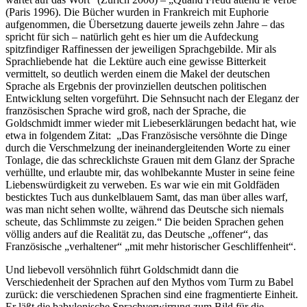
(Paris 1996). Die Bücher wurden in Frankreich mit Euphorie
aufgenommen, die Übersetzung dauerte jeweils zehn Jahre – das
spricht für sich – natürlich geht es hier um die Aufdeckung
spitzfindiger Raffinessen der jeweiligen Sprachgebilde. Mir als
Sprachliebende hat die Lektüre auch eine gewisse Bitterkeit
vermittelt, so deutlich werden einem die Makel der deutschen
Sprache als Ergebnis der provinziellen deutschen politischen
Entwicklung selten vorgeführt. Die Sehnsucht nach der Eleganz der
französischen Sprache wird groß, nach der Sprache, die
Goldschmidt immer wieder mit Liebeserklärungen bedacht hat, wie
etwa in folgendem Zitat: „Das Französische versöhnte die Dinge
durch die Verschmelzung der ineinandergleitenden Worte zu einer
Tonlage, die das schrecklichste Grauen mit dem Glanz der Sprache
verhüllte, und erlaubte mir, das wohlbekannte Muster in seine feine
Liebenswürdigkeit zu verweben. Es war wie ein mit Goldfäden
besticktes Tuch aus dunkelblauem Samt, das man über alles warf,
was man nicht sehen wollte, während das Deutsche sich niemals
scheute, das Schlimmste zu zeigen.“ Die beiden Sprachen gehen
völlig anders auf die Realität zu, das Deutsche „offener“, das
Französische „verhaltener“ „mit mehr historischer Geschliffenheit“.
Und liebevoll versöhnlich führt Goldschmidt dann die
Verschiedenheit der Sprachen auf den Mythos vom Turm zu Babel
zurück: die verschiedenen Sprachen sind eine fragmentierte Einheit.
Er läßt die babylonische Sprachverwirrung zum Bild für die