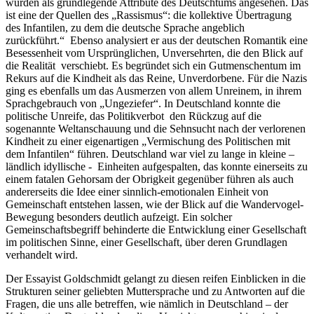
wurden als grundlegende Attribute des Deutschtums angesehen. Das
ist eine der Quellen des „Rassismus“: die kollektive Übertragung
des Infantilen, zu dem die deutsche Sprache angeblich
zurückführt.“ Ebenso analysiert er aus der deutschen Romantik eine
Besessenheit vom Ursprünglichen, Unversehrten, die den Blick auf
die Realität verschiebt. Es begründet sich ein Gutmenschentum im
Rekurs auf die Kindheit als das Reine, Unverdorbene. Für die Nazis
ging es ebenfalls um das Ausmerzen von allem Unreinem, in ihrem
Sprachgebrauch von „Ungeziefer“. In Deutschland konnte die
politische Unreife, das Politikverbot den Rückzug auf die
sogenannte Weltanschauung und die Sehnsucht nach der verlorenen
Kindheit zu einer eigenartigen „Vermischung des Politischen mit
dem Infantilen“ führen. Deutschland war viel zu lange in kleine –
ländlich idyllische - Einheiten aufgespalten, das konnte einerseits zu
einem fatalen Gehorsam der Obrigkeit gegenüber führen als auch
andererseits die Idee einer sinnlich-emotionalen Einheit von
Gemeinschaft entstehen lassen, wie der Blick auf die Wandervogel-
Bewegung besonders deutlich aufzeigt. Ein solcher
Gemeinschaftsbegriff behinderte die Entwicklung einer Gesellschaft
im politischen Sinne, einer Gesellschaft, über deren Grundlagen
verhandelt wird.
Der Essayist Goldschmidt gelangt zu diesen reifen Einblicken in die
Strukturen seiner geliebten Muttersprache und zu Antworten auf die
Fragen, die uns alle betreffen, wie nämlich in Deutschland – der