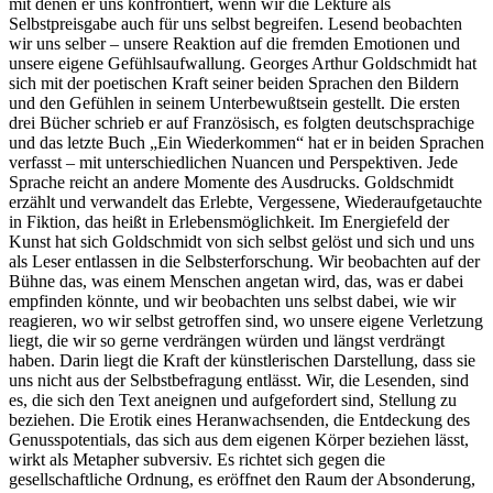
mit denen er uns konfrontiert, wenn wir die Lektüre als
Selbstpreisgabe auch für uns selbst begreifen. Lesend beobachten
wir uns selber – unsere Reaktion auf die fremden Emotionen und
unsere eigene Gefühlsaufwallung. Georges Arthur Goldschmidt hat
sich mit der poetischen Kraft seiner beiden Sprachen den Bildern
und den Gefühlen in seinem Unterbewußtsein gestellt. Die ersten
drei Bücher schrieb er auf Französisch, es folgten deutschsprachige
und das letzte Buch „Ein Wiederkommen“ hat er in beiden Sprachen
verfasst – mit unterschiedlichen Nuancen und Perspektiven. Jede
Sprache reicht an andere Momente des Ausdrucks. Goldschmidt
erzählt und verwandelt das Erlebte, Vergessene, Wiederaufgetauchte
in Fiktion, das heißt in Erlebensmöglichkeit. Im Energiefeld der
Kunst hat sich Goldschmidt von sich selbst gelöst und sich und uns
als Leser entlassen in die Selbsterforschung. Wir beobachten auf der
Bühne das, was einem Menschen angetan wird, das, was er dabei
empfinden könnte, und wir beobachten uns selbst dabei, wie wir
reagieren, wo wir selbst getroffen sind, wo unsere eigene Verletzung
liegt, die wir so gerne verdrängen würden und längst verdrängt
haben. Darin liegt die Kraft der künstlerischen Darstellung, dass sie
uns nicht aus der Selbstbefragung entlässt. Wir, die Lesenden, sind
es, die sich den Text aneignen und aufgefordert sind, Stellung zu
beziehen. Die Erotik eines Heranwachsenden, die Entdeckung des
Genusspotentials, das sich aus dem eigenen Körper beziehen lässt,
wirkt als Metapher subversiv. Es richtet sich gegen die
gesellschaftliche Ordnung, es eröffnet den Raum der Absonderung,