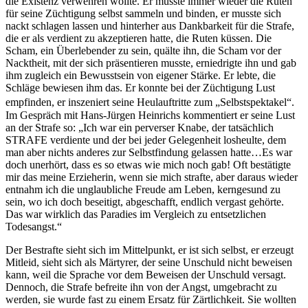
die Existenz verwehren wollte. Er musste immer wieder die Ruten
für seine Züchtigung selbst sammeln und binden, er musste sich
nackt schlagen lassen und hinterher aus Dankbarkeit für die Strafe,
die er als verdient zu akzeptieren hatte, die Ruten küssen. Die
Scham, ein Überlebender zu sein, quälte ihn, die Scham vor der
Nacktheit, mit der sich präsentieren musste, erniedrigte ihn und gab
ihm zugleich ein Bewusstsein von eigener Stärke. Er lebte, die
Schläge bewiesen ihm das. Er konnte bei der Züchtigung Lust
empfinden, er inszeniert seine Heulauftritte zum „Selbstspektakel“.
Im Gespräch mit Hans-Jürgen Heinrichs kommentiert er seine Lust
an der Strafe so: „Ich war ein perverser Knabe, der tatsächlich
STRAFE verdiente und der bei jeder Gelegenheit losheulte, dem
man aber nichts anderes zur Selbstfindung gelassen hatte…Es war
doch unerhört, dass es so etwas wie mich noch gab! Oft bestätigte
mir das meine Erzieherin, wenn sie mich strafte, aber daraus wieder
entnahm ich die unglaubliche Freude am Leben, kerngesund zu
sein, wo ich doch beseitigt, abgeschafft, endlich vergast gehörte.
Das war wirklich das Paradies im Vergleich zu entsetzlichen
Todesangst.“
Der Bestrafte sieht sich im Mittelpunkt, er ist sich selbst, er erzeugt
Mitleid, sieht sich als Märtyrer, der seine Unschuld nicht beweisen
kann, weil die Sprache vor dem Beweisen der Unschuld versagt.
Dennoch, die Strafe befreite ihn von der Angst, umgebracht zu
werden, sie wurde fast zu einem Ersatz für Zärtlichkeit. Sie wollten