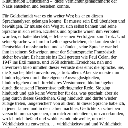
Kulturnation Deutschland – diese Vernichtungsmaschinerie der
Nazis entstehen und bestehen konnte.
Für Goldschmidt war es ein weiter Weg bis er zu diesen
Sprachanalysen gelangen konnte. Er musste sein Exil überleben und
bewältigen. Er musste den Weg zu sich selbst bahnen und seine
Sprache in sich retten. Existenz und Sprache waren ihm verboten
worden, er hatte überlebt, er lebte seinen Verfolgern zum Trotz. Und
seine Sprache war ihm im Leib eingeschrieben, sie konnten sie in
Deutschland missbrauchen und schänden, seine Sprache war bei
ihm in seinem Schweigen unter der Schutzsprache Französisch
sicher bewahrt. Er hatte sie ins Exil gerettet wie Paul Celan, der
1947 ins Exil musste, und 1958 schrieb:„Erreichbar, nah und
unverloren blieb inmitten dieser Verluste dies eine: die Sprache. Sie,
die Sprache, blieb unverloren, ja trotz allem. Aber sie musste nun
hindurchgehen durch ihre eigenen Ausweglosigkeiten,
hindurchgehen durch furchtbares Verstummen, hindurchgehen
durch die tausend Finsternisse todbringender Rede. Sie ging
hindurch und gab keine Worte her für das, was geschah; aber sie
ging durch dieses Geschehen. Ging hindurch und durfte wieder
zutage treten, ‚angereichert’ von all dem. In dieser Sprache habe ich,
in jenen Jahren und in den Jahren nachher, Gedichte zu schreiben
versucht: um zu sprechen, um mich zu orientieren, um zu erkunden,
wo ich mich befand und wohin es mit mir wollte, um mir
Wirklichkeit zu entwerfen. … wirklichkeitswund und Wirklichkeit