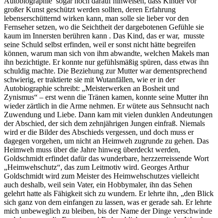
Autobiographie sogar noch darauf hinweisen, dass Kinder vor
großer Kunst geschützt werden sollten, deren Erfahrung
lebenserschütternd wirken kann, man solle sie lieber vor den
Fernseher setzen, wo die Seichtheit der dargebotenen Gefühle sie
kaum im Innersten berühren kann . Das Kind, das er war, musste
seine Schuld selbst erfinden, weil er sonst nicht hätte begreifen
können, warum man sich von ihm abwandte, welchen Makels man
ihn bezichtigte. Er konnte nur gefühlsmäßig spüren, dass etwas ihn
schuldig machte. Die Beziehung zur Mutter war dementsprechend
schwierig, er traktierte sie mit Wutanfällen, wie er in der
Autobiographie schreibt: „Meisterwerken an Bosheit und
Zynismus“ – erst wenn die Tränen kamen, konnte seine Mutter ihn
wieder zärtlich in die Arme nehmen. Er wütete aus Sehnsucht nach
Zuwendung und Liebe. Dann kam mit vielen dunklen Andeutungen
der Abschied, der sich dem zehnjährigen Jungen einfraß. Niemals
wird er die Bilder des Abschieds vergessen, und doch muss er
dagegen vorgehen, um nicht an Heimweh zugrunde zu gehen. Das
Heimweh muss über die Jahre hinweg überdeckt werden,
Goldschmidt erfindet dafür das wunderbare, herzzerreissende Wort
„Heimwehschutz“, das zum Leitmotiv wird. Georges Arthur
Goldschmidt wird zum Meister des Heimwehschutzes vielleicht
auch deshalb, weil sein Vater, ein Hobbymaler, ihn das Sehen
gelehrt hatte als Fähigkeit sich zu wundern. Er lehrte ihn, „den Blick
sich ganz von dem einfangen zu lassen, was er gerade sah. Er lehrte
mich unbeweglich zu bleiben, bis der Name der Dinge verschwinde