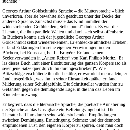
suchend.“
Georges Arthur Goldschmidts Sprache – die Muttersprache – blieb
unverloren, aber sie bewahrte sich geschützt unter der Decke der
anderen Sprache. Zunächst musste das Kind inmitten der
widerstreitenden Gefühle den „Selbstpunkt“ finden. Es war die
Literatur, die ihm parallele Welten und damit sich selbst offenbarte.
In Büchern konnte sich der jugendliche Georges Arthur
Goldschmidt selbst wiedererkennen. Er entdeckte ähnliches Erleben,
er fand Erklärungen für seine eigenen Verwirrungen in den
Büchern, bei Rousseau, bei La Bruyère. Er fand seinen
Seelenverwandten in „Anton Reiser“ von Karl Philipp Moritz. Er
las dieses Buch „mit einer Erschütterung des ganzen Körpers (so als
seien jene Sätze quer durch ihn durchgeschrieben)“. Wie
Blitzschläge erschütterte ihn die Lektüre, er war nicht mehr allein, er
fand ausgedrückt, was ihn in seiner Einsamkeit quälte, er fand
Milderung seiner Schuldgefühle. Die Schriftsteller wurden ihm zu
Gefährten gegen die demütigende Lage, in die ihn das Leben im
Kinderheim zwang.
Er begreift, dass die literarische Sprache, die poetische Annäherung
der Sprache an das Unsagbare ein Befreiungsangebot ist. Die
Literatur half ihm durch seine widerstrebenden Empfindungen
zwischen Demütigung, Erniedrigung, Schmerz und der dennoch
empfundenen Lust, den eigenen Körper zu spüren, dem man doch