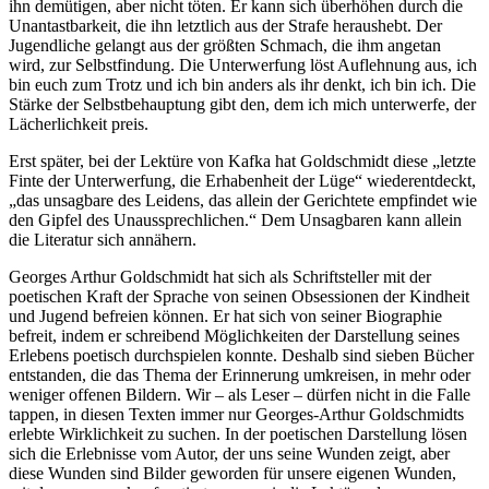
ihn demütigen, aber nicht töten. Er kann sich überhöhen durch die
Unantastbarkeit, die ihn letztlich aus der Strafe heraushebt. Der
Jugendliche gelangt aus der größten Schmach, die ihm angetan
wird, zur Selbstfindung. Die Unterwerfung löst Auflehnung aus, ich
bin euch zum Trotz und ich bin anders als ihr denkt, ich bin ich. Die
Stärke der Selbstbehauptung gibt den, dem ich mich unterwerfe, der
Lächerlichkeit preis.
Erst später, bei der Lektüre von Kafka hat Goldschmidt diese „letzte
Finte der Unterwerfung, die Erhabenheit der Lüge“ wiederentdeckt,
„das unsagbare des Leidens, das allein der Gerichtete empfindet wie
den Gipfel des Unaussprechlichen.“ Dem Unsagbaren kann allein
die Literatur sich annähern.
Georges Arthur Goldschmidt hat sich als Schriftsteller mit der
poetischen Kraft der Sprache von seinen Obsessionen der Kindheit
und Jugend befreien können. Er hat sich von seiner Biographie
befreit, indem er schreibend Möglichkeiten der Darstellung seines
Erlebens poetisch durchspielen konnte. Deshalb sind sieben Bücher
entstanden, die das Thema der Erinnerung umkreisen, in mehr oder
weniger offenen Bildern. Wir – als Leser – dürfen nicht in die Falle
tappen, in diesen Texten immer nur Georges-Arthur Goldschmidts
erlebte Wirklichkeit zu suchen. In der poetischen Darstellung lösen
sich die Erlebnisse vom Autor, der uns seine Wunden zeigt, aber
diese Wunden sind Bilder geworden für unsere eigenen Wunden,