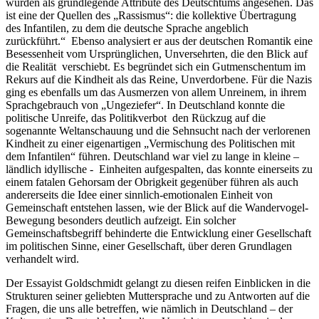
wurden als grundlegende Attribute des Deutschtums angesehen. Das
ist eine der Quellen des „Rassismus“: die kollektive Übertragung
des Infantilen, zu dem die deutsche Sprache angeblich
zurückführt.“ Ebenso analysiert er aus der deutschen Romantik eine
Besessenheit vom Ursprünglichen, Unversehrten, die den Blick auf
die Realität verschiebt. Es begründet sich ein Gutmenschentum im
Rekurs auf die Kindheit als das Reine, Unverdorbene. Für die Nazis
ging es ebenfalls um das Ausmerzen von allem Unreinem, in ihrem
Sprachgebrauch von „Ungeziefer“. In Deutschland konnte die
politische Unreife, das Politikverbot den Rückzug auf die
sogenannte Weltanschauung und die Sehnsucht nach der verlorenen
Kindheit zu einer eigenartigen „Vermischung des Politischen mit
dem Infantilen“ führen. Deutschland war viel zu lange in kleine –
ländlich idyllische - Einheiten aufgespalten, das konnte einerseits zu
einem fatalen Gehorsam der Obrigkeit gegenüber führen als auch
andererseits die Idee einer sinnlich-emotionalen Einheit von
Gemeinschaft entstehen lassen, wie der Blick auf die Wandervogel-
Bewegung besonders deutlich aufzeigt. Ein solcher
Gemeinschaftsbegriff behinderte die Entwicklung einer Gesellschaft
im politischen Sinne, einer Gesellschaft, über deren Grundlagen
verhandelt wird.
Der Essayist Goldschmidt gelangt zu diesen reifen Einblicken in die
Strukturen seiner geliebten Muttersprache und zu Antworten auf die
Fragen, die uns alle betreffen, wie nämlich in Deutschland – der