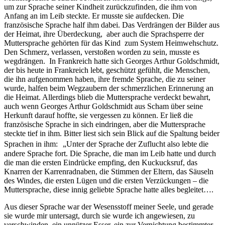
um zur Sprache seiner Kindheit zurückzufinden, die ihm von
Anfang an im Leib steckte. Er musste sie aufdecken. Die
französische Sprache half ihm dabei. Das Verdrängen der Bilder aus
der Heimat, ihre Überdeckung, aber auch die Sprachsperre der
Muttersprache gehörten für das Kind zum System Heimwehschutz.
Den Schmerz, verlassen, verstoßen worden zu sein, musste es
wegdrängen. In Frankreich hatte sich Georges Arthur Goldschmidt,
der bis heute in Frankreich lebt, geschützt gefühlt, die Menschen,
die ihn aufgenommen haben, ihre fremde Sprache, die zu seiner
wurde, halfen beim Wegzaubern der schmerzlichen Erinnerung an
die Heimat. Allerdings blieb die Muttersprache verdeckt bewahrt,
auch wenn Georges Arthur Goldschmidt aus Scham über seine
Herkunft darauf hoffte, sie vergessen zu können. Er ließ die
französische Sprache in sich eindringen, aber die Muttersprache
steckte tief in ihm. Bitter liest sich sein Blick auf die Spaltung beider
Sprachen in ihm: „Unter der Sprache der Zuflucht also lebte die
andere Sprache fort. Die Sprache, die man im Leib hatte und durch
die man die ersten Eindrücke empfing, den Kuckucksruf, das
Knarren der Karrenradnaben, die Stimmen der Eltern, das Säuseln
des Windes, die ersten Lügen und die ersten Verzückungen – die
Muttersprache, diese innig geliebte Sprache hatte alles begleitet….
Aus dieser Sprache war der Wesensstoff meiner Seele, und gerade
sie wurde mir untersagt, durch sie wurde ich angewiesen, zu
verschwinden, ein unnützer Esser, ein zur Vernichtung bestimmter