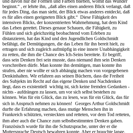
und davon nur die Formen und Farben blieben, womit das Wunder
beginnt.“ , er lehrte ihn, „daß alles einen anderen Blick verlangt, daß
für jedes Ding, das man sieht, der Blick etwas anderes entdeckt, daß
es für alles einen geeigneten Blick gibt.“ Diese Fähigkeit des
intensiven Blicks, der konzentrierten Wahrnehmung, hat dem Kind
das Leben gerettet. Dieses genaue Schauen, die Fähigkeit, zu
Fühlen und sich gleichzeitig beobachtend vom Erleben zu
distanzieren, hat das Kind und den Jugendlichen Goldschmidt
befähigt, die Demütigungen, die das Leben für ihn bereit hielt, zu
ertragen und sich zugleich aufmüpfig in eine innere Unabhängigkeit
zu retten, die ihm die Chance des Ich-Seins bereitete. Er begriff,
dass sein Denken frei sein musste, dass niemand ihm sein Denken
vorschreiben dürfe. Man konnte ihn demütigen, man konnte ihn
strafen, aber nie wollte er sich abhängig machen von vorgegebenen
Denkinhalten. Wir erfahren aus seinen Büchern, dass die Freiheit
des Subjekts im Recht auf das eigene Denken und Nachdenken
liegt, dass es existentiell wichtig ist, sich keine fremden Gedanken -
nichts - aufdrängen zu lassen, um vor sich selbst bestehen zu
können. Was für ein Glück, das zu lesen, was für ein Glück, das für
sich in Anspruch nehmen zu können! Georges Arthur Goldschmidt
durfte die Erfahrung machen, dass mutige Menschen ihn in
Frankreich schützten, versteckten und retteten, vor dem Tod retteten,
ihm aber auch die Chance zum selbstbestimmten Denken gaben.
Französisch wurde für ihn die Schutzsprache, unter der er die
Muttersprache Deutsch bewahren konnte. Aber er brauchte lange,