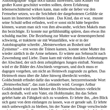
Autobiographie sogar noch darauf hinweisen, dass Kinder vor
großer Kunst geschützt werden sollten, deren Erfahrung
lebenserschütternd wirken kann, man solle sie lieber vor den
Fernseher setzen, wo die Seichtheit der dargebotenen Gefühle sie
kaum im Innersten berühren kann . Das Kind, das er war, musste
seine Schuld selbst erfinden, weil er sonst nicht hätte begreifen
können, warum man sich von ihm abwandte, welchen Makels man
ihn bezichtigte. Er konnte nur gefühlsmäßig spüren, dass etwas ihn
schuldig machte. Die Beziehung zur Mutter war dementsprechend
schwierig, er traktierte sie mit Wutanfällen, wie er in der
Autobiographie schreibt: „Meisterwerken an Bosheit und
Zynismus“ – erst wenn die Tränen kamen, konnte seine Mutter ihn
wieder zärtlich in die Arme nehmen. Er wütete aus Sehnsucht nach
Zuwendung und Liebe. Dann kam mit vielen dunklen Andeutungen
der Abschied, der sich dem zehnjährigen Jungen einfraß. Niemals
wird er die Bilder des Abschieds vergessen, und doch muss er
dagegen vorgehen, um nicht an Heimweh zugrunde zu gehen. Das
Heimweh muss über die Jahre hinweg überdeckt werden,
Goldschmidt erfindet dafür das wunderbare, herzzerreissende Wort
„Heimwehschutz“, das zum Leitmotiv wird. Georges Arthur
Goldschmidt wird zum Meister des Heimwehschutzes vielleicht
auch deshalb, weil sein Vater, ein Hobbymaler, ihn das Sehen
gelehrt hatte als Fähigkeit sich zu wundern. Er lehrte ihn, „den Blick
sich ganz von dem einfangen zu lassen, was er gerade sah. Er lehrte
mich unbeweglich zu bleiben, bis der Name der Dinge verschwinde