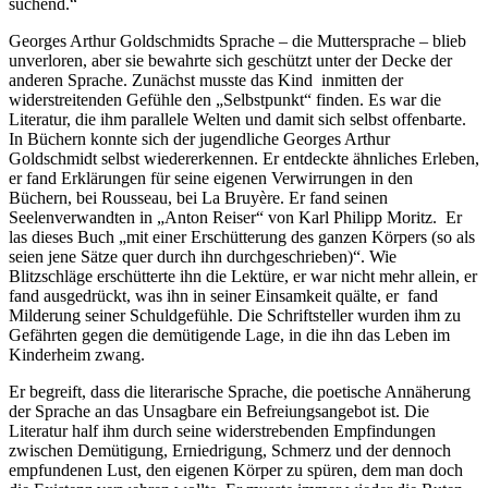
suchend.“
Georges Arthur Goldschmidts Sprache – die Muttersprache – blieb
unverloren, aber sie bewahrte sich geschützt unter der Decke der
anderen Sprache. Zunächst musste das Kind inmitten der
widerstreitenden Gefühle den „Selbstpunkt“ finden. Es war die
Literatur, die ihm parallele Welten und damit sich selbst offenbarte.
In Büchern konnte sich der jugendliche Georges Arthur
Goldschmidt selbst wiedererkennen. Er entdeckte ähnliches Erleben,
er fand Erklärungen für seine eigenen Verwirrungen in den
Büchern, bei Rousseau, bei La Bruyère. Er fand seinen
Seelenverwandten in „Anton Reiser“ von Karl Philipp Moritz. Er
las dieses Buch „mit einer Erschütterung des ganzen Körpers (so als
seien jene Sätze quer durch ihn durchgeschrieben)“. Wie
Blitzschläge erschütterte ihn die Lektüre, er war nicht mehr allein, er
fand ausgedrückt, was ihn in seiner Einsamkeit quälte, er fand
Milderung seiner Schuldgefühle. Die Schriftsteller wurden ihm zu
Gefährten gegen die demütigende Lage, in die ihn das Leben im
Kinderheim zwang.
Er begreift, dass die literarische Sprache, die poetische Annäherung
der Sprache an das Unsagbare ein Befreiungsangebot ist. Die
Literatur half ihm durch seine widerstrebenden Empfindungen
zwischen Demütigung, Erniedrigung, Schmerz und der dennoch
empfundenen Lust, den eigenen Körper zu spüren, dem man doch