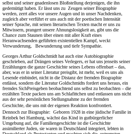
selbst und seiner gnadenlosen Bloßstellung derjenigen, die ihn
gedemütigt haben. Er lässt uns zu Zeugen seiner Biographie
werden, zerrt alles vor unsere Augen und in unser Nachdenken,
zugleich aber verführt er uns auch mit der poetischen Intensität
seiner Sprache, mit seinen literarischen Texten macht er uns zu
Mitwissern, prangert unsere Ahnungslosigkeit an, gibt uns die
Chance zum Staunen über einen mit aller Kraft eines
Heranwachsenden geführten existentiellen Kampf, weckt
Verwunderung, Bewunderung und tiefe Sympathie.
Georges Arthur Goldschmidt hat auch eine Autobiographie
geschrieben, auf Drängen seines Verlegers, er hat uns jenseits seiner
Erzählungen die ganze Geschichte seines Lebens offenbart – das,
aber, was er in seiner Literatur preisgibt, ist mehr, weil es uns als
Lesende einbindet, nicht in die Distanz der fremden Biographie
entlässt, sondern die Literatur Goldschmidts fordert uns heraus, ein
fremdes SichPreisgeben beobachtend uns selbst zu beobachten – die
erzählten Texte packen uns am Schlafittchen und entlassen uns nicht
aus der sehr persönlichen Stellungnahme zu der fremden
Geschichte, die uns mit der eigenen Reaktion konfrontiert.
Dennoch zur Biographie: Geboren 1928 in eine jüdische Familie in
Reinbek bei Hamburg, wächst das Kind in gutbürgerlicher
Umgebung auf, die Familiengeschichte ist die Geschichte
assimilierter Juden, sie waren in Deutschland integriert, lebten in
Deutschland als Protestanten und machten sich die extremsten