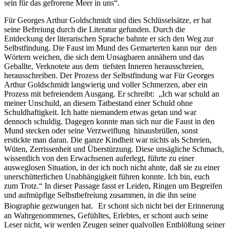
sein für das gefrorene Meer in uns“.
Für Georges Arthur Goldschmidt sind dies Schlüsselsätze, er hat
seine Befreiung durch die Literatur gefunden. Durch die
Entdeckung der literarischen Sprache bahnte er sich den Weg zur
Selbstfindung. Die Faust im Mund des Gemarterten kann nur den
Wörtern weichen, die sich dem Unsagbaren annähern und das
Geballte, Verknotete aus dem tiefsten Inneren herausschreien,
herausschreiben. Der Prozess der Selbstfindung war Für Georges
Arthur Goldschmidt langwierig und voller Schmerzen, aber ein
Prozess mit befreiendem Ausgang. Er schreibt: „Ich war schuld an
meiner Unschuld, an diesem Tatbestand einer Schuld ohne
Schuldhaftigkeit. Ich hatte niemandem etwas getan und war
dennoch schuldig. Dagegen konnte man sich nur die Faust in den
Mund stecken oder seine Verzweiflung hinausbrüllen, sonst
erstickte man daran. Die ganze Kindheit war nichts als Schreien,
Wüten, Zerrissenheit und Überstürzung. Diese unsägliche Schmach,
wissentlich von den Erwachsenen auferlegt, führte zu einer
ausweglosen Situation, in der ich noch nicht ahnte, daß sie zu einer
unerschütterlichen Unabhängigkeit führen konnte. Ich bin, euch
zum Trotz.“ In dieser Passage fasst er Leiden, Ringen um Begreifen
und aufmüpfige Selbstbefreiung zusammen, in die ihn seine
Biographie gezwungen hat. Er schont sich nicht bei der Erinnerung
an Wahrgenommenes, Gefühltes, Erlebtes, er schont auch seine
Leser nicht, wir werden Zeugen seiner qualvollen Entblößung seiner