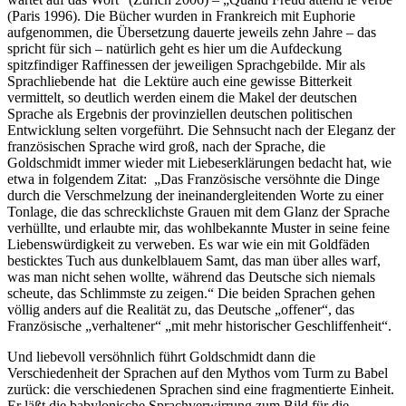
(Paris 1996). Die Bücher wurden in Frankreich mit Euphorie
aufgenommen, die Übersetzung dauerte jeweils zehn Jahre – das
spricht für sich – natürlich geht es hier um die Aufdeckung
spitzfindiger Raffinessen der jeweiligen Sprachgebilde. Mir als
Sprachliebende hat die Lektüre auch eine gewisse Bitterkeit
vermittelt, so deutlich werden einem die Makel der deutschen
Sprache als Ergebnis der provinziellen deutschen politischen
Entwicklung selten vorgeführt. Die Sehnsucht nach der Eleganz der
französischen Sprache wird groß, nach der Sprache, die
Goldschmidt immer wieder mit Liebeserklärungen bedacht hat, wie
etwa in folgendem Zitat: „Das Französische versöhnte die Dinge
durch die Verschmelzung der ineinandergleitenden Worte zu einer
Tonlage, die das schrecklichste Grauen mit dem Glanz der Sprache
verhüllte, und erlaubte mir, das wohlbekannte Muster in seine feine
Liebenswürdigkeit zu verweben. Es war wie ein mit Goldfäden
besticktes Tuch aus dunkelblauem Samt, das man über alles warf,
was man nicht sehen wollte, während das Deutsche sich niemals
scheute, das Schlimmste zu zeigen.“ Die beiden Sprachen gehen
völlig anders auf die Realität zu, das Deutsche „offener“, das
Französische „verhaltener“ „mit mehr historischer Geschliffenheit“.
Und liebevoll versöhnlich führt Goldschmidt dann die
Verschiedenheit der Sprachen auf den Mythos vom Turm zu Babel
zurück: die verschiedenen Sprachen sind eine fragmentierte Einheit.
Er läßt die babylonische Sprachverwirrung zum Bild für die