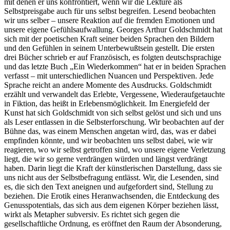
mit denen er uns konfrontiert, wenn wir die Lektüre als
Selbstpreisgabe auch für uns selbst begreifen. Lesend beobachten
wir uns selber – unsere Reaktion auf die fremden Emotionen und
unsere eigene Gefühlsaufwallung. Georges Arthur Goldschmidt hat
sich mit der poetischen Kraft seiner beiden Sprachen den Bildern
und den Gefühlen in seinem Unterbewußtsein gestellt. Die ersten
drei Bücher schrieb er auf Französisch, es folgten deutschsprachige
und das letzte Buch „Ein Wiederkommen“ hat er in beiden Sprachen
verfasst – mit unterschiedlichen Nuancen und Perspektiven. Jede
Sprache reicht an andere Momente des Ausdrucks. Goldschmidt
erzählt und verwandelt das Erlebte, Vergessene, Wiederaufgetauchte
in Fiktion, das heißt in Erlebensmöglichkeit. Im Energiefeld der
Kunst hat sich Goldschmidt von sich selbst gelöst und sich und uns
als Leser entlassen in die Selbsterforschung. Wir beobachten auf der
Bühne das, was einem Menschen angetan wird, das, was er dabei
empfinden könnte, und wir beobachten uns selbst dabei, wie wir
reagieren, wo wir selbst getroffen sind, wo unsere eigene Verletzung
liegt, die wir so gerne verdrängen würden und längst verdrängt
haben. Darin liegt die Kraft der künstlerischen Darstellung, dass sie
uns nicht aus der Selbstbefragung entlässt. Wir, die Lesenden, sind
es, die sich den Text aneignen und aufgefordert sind, Stellung zu
beziehen. Die Erotik eines Heranwachsenden, die Entdeckung des
Genusspotentials, das sich aus dem eigenen Körper beziehen lässt,
wirkt als Metapher subversiv. Es richtet sich gegen die
gesellschaftliche Ordnung, es eröffnet den Raum der Absonderung,