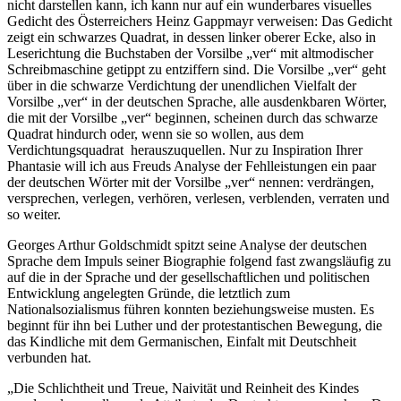
nicht darstellen kann, ich kann nur auf ein wunderbares visuelles
Gedicht des Österreichers Heinz Gappmayr verweisen: Das Gedicht
zeigt ein schwarzes Quadrat, in dessen linker oberer Ecke, also in
Leserichtung die Buchstaben der Vorsilbe „ver“ mit altmodischer
Schreibmaschine getippt zu entziffern sind. Die Vorsilbe „ver“ geht
über in die schwarze Verdichtung der unendlichen Vielfalt der
Vorsilbe „ver“ in der deutschen Sprache, alle ausdenkbaren Wörter,
die mit der Vorsilbe „ver“ beginnen, scheinen durch das schwarze
Quadrat hindurch oder, wenn sie so wollen, aus dem
Verdichtungsquadrat herauszuquellen. Nur zu Inspiration Ihrer
Phantasie will ich aus Freuds Analyse der Fehlleistungen ein paar
der deutschen Wörter mit der Vorsilbe „ver“ nennen: verdrängen,
versprechen, verlegen, verhören, verlesen, verblenden, verraten und
so weiter.
Georges Arthur Goldschmidt spitzt seine Analyse der deutschen
Sprache dem Impuls seiner Biographie folgend fast zwangsläufig zu
auf die in der Sprache und der gesellschaftlichen und politischen
Entwicklung angelegten Gründe, die letztlich zum
Nationalsozialismus führen konnten beziehungsweise musten. Es
beginnt für ihn bei Luther und der protestantischen Bewegung, die
das Kindliche mit dem Germanischen, Einfalt mit Deutschheit
verbunden hat.
„Die Schlichtheit und Treue, Naivität und Reinheit des Kindes