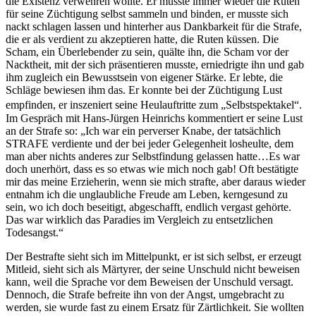
die Existenz verwehren wollte. Er musste immer wieder die Ruten
für seine Züchtigung selbst sammeln und binden, er musste sich
nackt schlagen lassen und hinterher aus Dankbarkeit für die Strafe,
die er als verdient zu akzeptieren hatte, die Ruten küssen. Die
Scham, ein Überlebender zu sein, quälte ihn, die Scham vor der
Nacktheit, mit der sich präsentieren musste, erniedrigte ihn und gab
ihm zugleich ein Bewusstsein von eigener Stärke. Er lebte, die
Schläge bewiesen ihm das. Er konnte bei der Züchtigung Lust
empfinden, er inszeniert seine Heulauftritte zum „Selbstspektakel“.
Im Gespräch mit Hans-Jürgen Heinrichs kommentiert er seine Lust
an der Strafe so: „Ich war ein perverser Knabe, der tatsächlich
STRAFE verdiente und der bei jeder Gelegenheit losheulte, dem
man aber nichts anderes zur Selbstfindung gelassen hatte…Es war
doch unerhört, dass es so etwas wie mich noch gab! Oft bestätigte
mir das meine Erzieherin, wenn sie mich strafte, aber daraus wieder
entnahm ich die unglaubliche Freude am Leben, kerngesund zu
sein, wo ich doch beseitigt, abgeschafft, endlich vergast gehörte.
Das war wirklich das Paradies im Vergleich zu entsetzlichen
Todesangst.“
Der Bestrafte sieht sich im Mittelpunkt, er ist sich selbst, er erzeugt
Mitleid, sieht sich als Märtyrer, der seine Unschuld nicht beweisen
kann, weil die Sprache vor dem Beweisen der Unschuld versagt.
Dennoch, die Strafe befreite ihn von der Angst, umgebracht zu
werden, sie wurde fast zu einem Ersatz für Zärtlichkeit. Sie wollten