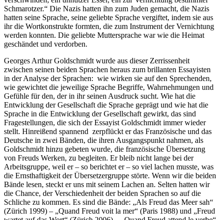
Schmarotzer.“ Die Nazis hatten ihn zum Juden gemacht, die Nazis
hatten seine Sprache, seine geliebte Sprache vergiftet, indem sie aus
ihr die Wortkonstrukte formten, die zum Instrument der Vernichtung
werden konnten. Die geliebte Muttersprache war wie die Heimat
geschändet und verdorben.
Georges Arthur Goldschmidt wurde aus dieser Zerrissenheit
zwischen seinen beiden Sprachen heraus zum brillanten Essayisten
in der Analyse der Sprachen: wie wirken sie auf den Sprechenden,
wie gewichtet die jeweilige Sprache Begriffe, Wahrnehmungen und
Gefühle für den, der in ihr seinen Ausdruck sucht. Wie hat die
Entwicklung der Gesellschaft die Sprache geprägt und wie hat die
Sprache in die Entwicklung der Gesellschaft gewirkt, das sind
Fragestellungen, die sich der Essayist Goldschmidt immer wieder
stellt. Hinreißend spannend zerpflückt er das Französische und das
Deutsche in zwei Bänden, die ihren Ausgangspunkt nahmen, als
Goldschmidt hinzu gebeten wurde, die französische Übersetzung
von Freuds Werken, zu begleiten. Er bleib nicht lange bei der
Arbeitsgruppe, weil er – so berichtet er – so viel lachen musste, was
die Ernsthaftigkeit der Übersetzergruppe störte. Wenn wir die beiden
Bände lesen, steckt er uns mit seinem Lachen an. Selten hatten wir
die Chance, der Verschiedenheit der beiden Sprachen so auf die
Schliche zu kommen. Es sind die Bände: „Als Freud das Meer sah“
(Zürich 1999) – „Quand Freud voit la mer“ (Paris 1988) und „Freud
wartet auf das Wort“ (Zürich 2006) – „Quand Freud attend le verbe“