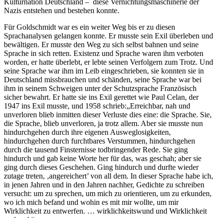
Kulturnation Deutschland – diese Vernichtungsmaschinerie der
Nazis entstehen und bestehen konnte.
Für Goldschmidt war es ein weiter Weg bis er zu diesen
Sprachanalysen gelangen konnte. Er musste sein Exil überleben und
bewältigen. Er musste den Weg zu sich selbst bahnen und seine
Sprache in sich retten. Existenz und Sprache waren ihm verboten
worden, er hatte überlebt, er lebte seinen Verfolgern zum Trotz. Und
seine Sprache war ihm im Leib eingeschrieben, sie konnten sie in
Deutschland missbrauchen und schänden, seine Sprache war bei
ihm in seinem Schweigen unter der Schutzsprache Französisch
sicher bewahrt. Er hatte sie ins Exil gerettet wie Paul Celan, der
1947 ins Exil musste, und 1958 schrieb:„Erreichbar, nah und
unverloren blieb inmitten dieser Verluste dies eine: die Sprache. Sie,
die Sprache, blieb unverloren, ja trotz allem. Aber sie musste nun
hindurchgehen durch ihre eigenen Ausweglosigkeiten,
hindurchgehen durch furchtbares Verstummen, hindurchgehen
durch die tausend Finsternisse todbringender Rede. Sie ging
hindurch und gab keine Worte her für das, was geschah; aber sie
ging durch dieses Geschehen. Ging hindurch und durfte wieder
zutage treten, ‚angereichert’ von all dem. In dieser Sprache habe ich,
in jenen Jahren und in den Jahren nachher, Gedichte zu schreiben
versucht: um zu sprechen, um mich zu orientieren, um zu erkunden,
wo ich mich befand und wohin es mit mir wollte, um mir
Wirklichkeit zu entwerfen. … wirklichkeitswund und Wirklichkeit