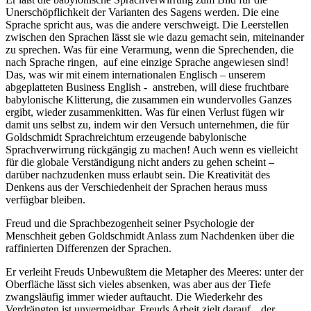
Unerschöpflichkeit der Varianten des Sagens werden. Die eine
Sprache spricht aus, was die andere verschweigt. Die Leerstellen
zwischen den Sprachen lässt sie wie dazu gemacht sein, miteinander
zu sprechen. Was für eine Verarmung, wenn die Sprechenden, die
nach Sprache ringen, auf eine einzige Sprache angewiesen sind!
Das, was wir mit einem internationalen Englisch – unserem
abgeplatteten Business English - anstreben, will diese fruchtbare
babylonische Klitterung, die zusammen ein wundervolles Ganzes
ergibt, wieder zusammenkitten. Was für einen Verlust fügen wir
damit uns selbst zu, indem wir den Versuch unternehmen, die für
Goldschmidt Sprachreichtum erzeugende babylonische
Sprachverwirrung rückgängig zu machen! Auch wenn es vielleicht
für die globale Verständigung nicht anders zu gehen scheint –
darüber nachzudenken muss erlaubt sein. Die Kreativität des
Denkens aus der Verschiedenheit der Sprachen heraus muss
verfügbar bleiben.
Freud und die Sprachbezogenheit seiner Psychologie der
Menschheit geben Goldschmidt Anlass zum Nachdenken über die
raffinierten Differenzen der Sprachen.
Er verleiht Freuds Unbewußtem die Metapher des Meeres: unter der
Oberfläche lässt sich vieles absenken, was aber aus der Tiefe
zwangsläufig immer wieder auftaucht. Die Wiederkehr des
Verdrängten ist unvermeidbar. Freuds Arbeit zielt darauf, „der