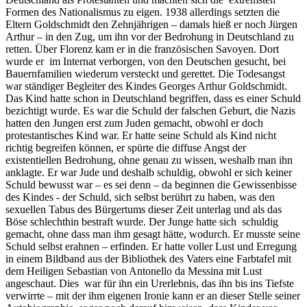
Formen des Nationalismus zu eigen. 1938 allerdings setzten die
Eltern Goldschmidt den Zehnjährigen – damals hieß er noch Jürgen
Arthur – in den Zug, um ihn vor der Bedrohung in Deutschland zu
retten. Über Florenz kam er in die französischen Savoyen. Dort
wurde er im Internat verborgen, von den Deutschen gesucht, bei
Bauernfamilien wiederum versteckt und gerettet. Die Todesangst
war ständiger Begleiter des Kindes Georges Arthur Goldschmidt.
Das Kind hatte schon in Deutschland begriffen, dass es einer Schuld
bezichtigt wurde. Es war die Schuld der falschen Geburt, die Nazis
hatten den Jungen erst zum Juden gemacht, obwohl er doch
protestantisches Kind war. Er hatte seine Schuld als Kind nicht
richtig begreifen können, er spürte die diffuse Angst der
existentiellen Bedrohung, ohne genau zu wissen, weshalb man ihn
anklagte. Er war Jude und deshalb schuldig, obwohl er sich keiner
Schuld bewusst war – es sei denn – da beginnen die Gewissenbisse
des Kindes - der Schuld, sich selbst berührt zu haben, was den
sexuellen Tabus des Bürgertums dieser Zeit unterlag und als das
Böse schlechthin bestraft wurde. Der Junge hatte sich schuldig
gemacht, ohne dass man ihm gesagt hätte, wodurch. Er musste seine
Schuld selbst erahnen – erfinden. Er hatte voller Lust und Erregung
in einem Bildband aus der Bibliothek des Vaters eine Farbtafel mit
dem Heiligen Sebastian von Antonello da Messina mit Lust
angeschaut. Dies war für ihn ein Urerlebnis, das ihn bis ins Tiefste
verwirrte – mit der ihm eigenen Ironie kann er an dieser Stelle seiner