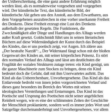
der Urüberschreitung, die eine ganz andere Erfahrung möglich
werden lässt, als es normalerweise vorgesehen und vorgegeben
wird. Der künstlerische Text, das künstlerische Bild, der
künstlerische Akt geben uns den Anstoß, aus dem Erwartbaren, aus
dem Vorgegebenen auszubrechen in eine vorher unerkannte Freiheit
des Denkens. Diese Freiheit erzeugt eine Lust des Denkens
außerhalb der gesetzten Regeln. Die Funktionen, die
Zweckmäßigkeit aller Dinge und Handlungen des Alltags werden
außer Kraft gesetzt. Goldschmidt führt uns in seinen literarischen
Büchern auf diese Widerständigkeit der Kunst durch das Beispiel
des Kindes, das er uns poetisch zeigt, vor Augen. Ich zitiere aus
„Der bestrafte Narziß“: „ Der Widerstand fängt schon mit der bloßen
Gegenwart des Kindes an, mit seiner körperlichen Präsenz. Es stört
den normalen Verlauf des Alltags und lässt am deutlichsten die
Fragilität der sozialen Strukturen zutage treten: ein Kind genügt, um
die ganze Maschinerie zum Stocken zu bringen, denn ein Kind
bedeutet doch die Gefahr, daß mit ihm Unerwartetes auftritt. Das
Kind als das Unberechenbare, Unvorhergesehene. Das Kind als das
Entlarvende bedroht von innen jeden vorgezeichneten Verlauf und
dieses ganz besonders im Bereich des Wortes mit seinen
ideologischen Versteifungen und Erstarrungen. Das Kind ist das
Poetische und Ursprung des Poetischen nicht seiner angeblichen
Reinheit wegen, wie es eine der schlimmsten Zeiten der Geschichte
der Menschheit proklamierte, sondern weil es immer jedes Wort und
Satzgefüge durcheinanderbringt und Unvorhergesehenes, vor allem