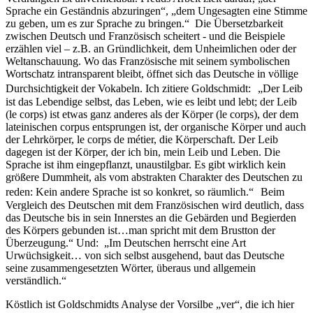
Sprache ein Geständnis abzuringen“, „dem Ungesagten eine Stimme
zu geben, um es zur Sprache zu bringen.“ Die Übersetzbarkeit
zwischen Deutsch und Französisch scheitert - und die Beispiele
erzählen viel – z.B. an Gründlichkeit, dem Unheimlichen oder der
Weltanschauung. Wo das Französische mit seinem symbolischen
Wortschatz intransparent bleibt, öffnet sich das Deutsche in völlige
Durchsichtigkeit der Vokabeln. Ich zitiere Goldschmidt: „Der Leib
ist das Lebendige selbst, das Leben, wie es leibt und lebt; der Leib
(le corps) ist etwas ganz anderes als der Körper (le corps), der dem
lateinischen corpus entsprungen ist, der organische Körper und auch
der Lehrkörper, le corps de métier, die Körperschaft. Der Leib
dagegen ist der Körper, der ich bin, mein Leib und Leben. Die
Sprache ist ihm eingepflanzt, unaustilgbar. Es gibt wirklich kein
größere Dummheit, als vom abstrakten Charakter des Deutschen zu
reden: Kein andere Sprache ist so konkret, so räumlich.“ Beim
Vergleich des Deutschen mit dem Französischen wird deutlich, dass
das Deutsche bis in sein Innerstes an die Gebärden und Begierden
des Körpers gebunden ist…man spricht mit dem Brustton der
Überzeugung.“ Und: „Im Deutschen herrscht eine Art
Urwüchsigkeit… von sich selbst ausgehend, baut das Deutsche
seine zusammengesetzten Wörter, überaus und allgemein
verständlich.“
Köstlich ist Goldschmidts Analyse der Vorsilbe „ver“, die ich hier