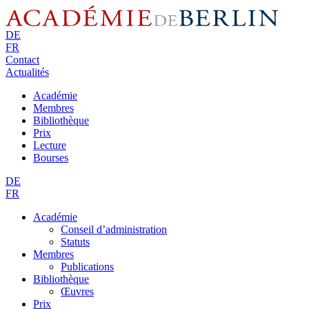
DE
FR
Contact
Actualités
Académie
Membres
Bibliothèque
Prix
Lecture
Bourses
DE
FR
Académie
Conseil d’administration
Statuts
Membres
Publications
Bibliothèque
Œuvres
Prix