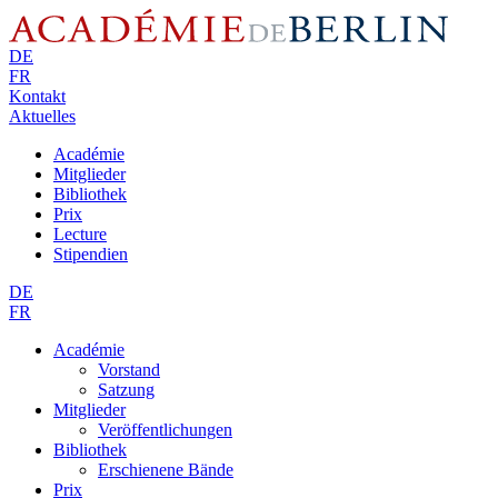
DE
FR
Kontakt
Aktuelles
Académie
Mitglieder
Bibliothek
Prix
Lecture
Stipendien
DE
FR
Académie
Vorstand
Satzung
Mitglieder
Veröffentlichungen
Bibliothek
Erschienene Bände
Prix