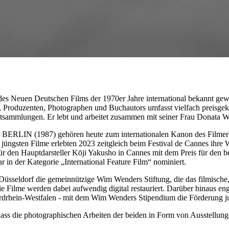
des Neuen Deutschen Films der 1970er Jahre international bekannt gewor
Produzenten, Photographen und Buchautors umfasst vielfach preisgekr
tsammlungen. Er lebt und arbeitet zusammen mit seiner Frau Donata We
LIN (1987) gehören heute zum internationalen Kanon des Filmerb
n Filme erlebten 2023 zeitgleich beim Festival de Cannes ihre W
r den Hauptdarsteller Kōji Yakusho in Cannes mit dem Preis für de
r in der Kategorie „International Feature Film“ nominiert.
sseldorf die gemeinnützige Wim Wenders Stiftung, die das filmische, 
e Filme werden dabei aufwendig digital restauriert. Darüber hinaus en
ordrhein-Westfalen - mit dem Wim Wenders Stipendium die Förderung ju
s die photographischen Arbeiten der beiden in Form von Ausstellunge