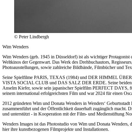
© Peter Lindbergh
Wim Wenders
Wim Wenders (geb. 1945 in Düsseldorf) ist als wichtiger Protagonist 
Weltkinos der Gegenwart. Das Werk des Drehbuchautors, Regisseurs, 
Photoausstellungen, sowie zahlreiche Bildbände, Filmbücher und Tex
Seine Spielfilme PARIS, TEXAS (1984) und DER HIMMEL ÜBER BER
VISTA SOCIAL CLUB und DAS SALZ DER ERDE. Seine beiden jüngste
Anselm Kiefer, sowie sein japanischer Spielfilm PERFECT DAYS, fü
seinem international erfolgreichsten Film und war 2024 für einen Osca
2012 gründeten Wim und Donata Wenders in Wenders‘ Geburtsstadt Dü
zusammenführt und der Öffentlichkeit dauerhaft zugänglich macht. Di
und unterstützt - in Kooperation mit der Film- und Medienstiftung N
Wenders Images ist das Photostudio von Wim und Donata Wenders, das
hier ihre kunstbezogenen Filmprojekte und Installationen.