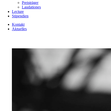
Preisträger
Laudationes
Lecture
Stipendien
Kontakt
Aktuelles