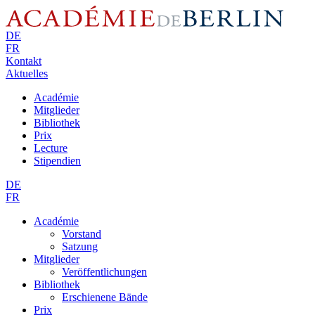
DE
FR
Kontakt
Aktuelles
Académie
Mitglieder
Bibliothek
Prix
Lecture
Stipendien
DE
FR
Académie
Vorstand
Satzung
Mitglieder
Veröffentlichungen
Bibliothek
Erschienene Bände
Prix