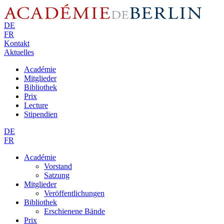
DE
FR
Kontakt
Aktuelles
Académie
Mitglieder
Bibliothek
Prix
Lecture
Stipendien
DE
FR
Académie
Vorstand
Satzung
Mitglieder
Veröffentlichungen
Bibliothek
Erschienene Bände
Prix