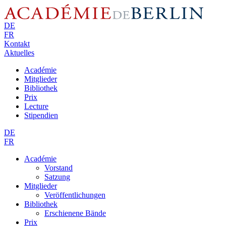
DE
FR
Kontakt
Aktuelles
Académie
Mitglieder
Bibliothek
Prix
Lecture
Stipendien
DE
FR
Académie
Vorstand
Satzung
Mitglieder
Veröffentlichungen
Bibliothek
Erschienene Bände
Prix