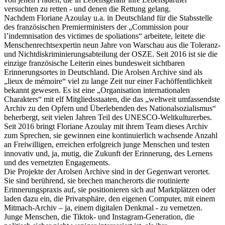
versuchten zu retten - und denen die Rettung gelang.
Nachdem Floriane Azoulay u.a. in Deutschland für die Stabsstelle
des französischen Premierministers der „Commission pour
l’indemnisation des victimes de spoliations“ arbeitete, leitete die
Menschenrechtsexpertin neun Jahre von Warschau aus die Toleranz-
und Nichtdiskriminierungsabteilung der OSZE. Seit 2016 ist sie die
einzige französische Leiterin eines bundesweit sichtbaren
Erinnerungsortes in Deutschland. Die Arolsen Archive sind als
„lieux de mémoire“ viel zu lange Zeit nur einer Fachöffentlichkeit
bekannt gewesen. Es ist eine „Organisation internationalen
Charakters“ mit elf Mitgliedsstaaten, die das „weltweit umfassendste
Archiv zu den Opfern und Überlebenden des Nationalsozialismus“
beherbergt, seit vielen Jahren Teil des UNESCO-Weltkulturerbes.
Seit 2016 bringt Floriane Azoulay mit ihrem Team dieses Archiv
zum Sprechen, sie gewinnen eine kontinuierlich wachsende Anzahl
an Freiwilligen, erreichen erfolgreich junge Menschen und testen
innovativ und, ja, mutig, die Zukunft der Erinnerung, des Lernens
und des vernetzten Engagements.
Die Projekte der Arolsen Archive sind in der Gegenwart verortet.
Sie sind berührend, sie brechen mancherorts die routinierte
Erinnerungspraxis auf, sie positionieren sich auf Marktplätzen oder
laden dazu ein, die Privatsphäre, den eigenen Computer, mit einem
Mitmach-Archiv – ja, einem digitalen Denkmal - zu vernetzen.
Junge Menschen, die Tiktok- und Instagram-Generation, die