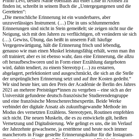
Primo Levi, dessen Name ebenfalls auf einer Liste in Arolsen zu
finden ist, schreibt in seinem Buch die „Untergegangenen und die
Geretteten“:
„Die menschliche Erinnerung ist ein wunderbares, aber
unzuverlässiges Instrument. (…) Die in uns schlummernden
Erinnerungen sind nicht in Stein gemeißelt; sie zeigen nicht nur die
Neigung, sich mit den Jahren zu verflüchtigen, oft verändern sie sich
(…). Gewiss, Übung, das heißt in unserem Fall: häufige
Vergegenwärtigung, hält die Erinnerung frisch und lebendig,
genauso wie man einen Muskel leistungsfähig erhält, wenn man ihn
oft trainiert; aber es ist ebenso wahr, dass eine Erinnerung, die allzu
oft heraufbeschworen und in Form einer Erzählung dargeboten
wird, dahin tendiert, zu einem Stereotyp (…) zu erstarren,
abgelagert, perfektioniert und ausgeschmückt, die sich an die Stelle
der ursprünglichen Erinnerung setzt und auf ihre Kosten gedeiht.“
Wir sind heute hier, um den Preis der Académie de Berlin des Jahres
2021 an mehrere Preisträger*innen zu vergeben – eine sich an der
Universität gefundene deutsch-französische Studierendengruppe
und eine französische Menschenrechtsexpertin. Beide Werke
verbindet der digitale Ansatz als zukunftsgewandte Methode im
Modus des vernetzten Erzählens. Stereotypen, Routinen empfehlen
sich nicht. Die neuen Muskeln, die es zu entwickeln gilt, heißen
Vernetzung und Digitalisierung. Wie gelingt es uns, die im Verlauf
der Jahrzehnte gewachsene, ja erstrittene und heute noch immer
mancherorts in Frage gestellte Erinnerungskultur für die Instagram-