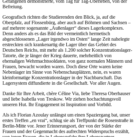
Gefangenen demonstrierte, vom Tag für Tag-Überleben, von der
Befreiung.
Geografisch richten die Studierenden den Blick, ja, auf die
Oberpfalz, auf Flossenbürg, aber auch auf Böhmen und Sachsen –
auf mehrere sogenannte „Außenlager“ dieses Lagerkomplexes.
Denn anders als es das Bild der vermeintlich hermetisch
abgeschlossenen „Lager irgendwo im Osten“ lange Zeit nahelegte
erstreckten sich krankenartig die Lager über das Gebiet des
Deutschen Reichs, mit mehr als 1.200 solcher Konzentrationslager-
Tatorte, die je länger der Krieg dauerte, mehrheitlich von
ehemaligen Wehrmachtssoldaten, von ganz normalen Männern und
Frauen, bewacht worden waren. Doch diese Orte waren keine
Nebenlager im Sinne von Nebenschauplätzen, nein, es waren
kleinformatige Konzentrationslager in der Nachbarschaft. Das
Lagersystem diffundierte in die Gesellschaft. Vor aller Augen.
Danke für Ihre Arbeit, chère Céline Via, liebe Theresa Oberhauser
und liebe Isabella von Treskow. Wir ziehen hochachtungsvoll
unseren Hut. Ihr Engagement ist Inspiration und Vorbild.
Als ich Florian Azoulay unlängst um einen Spaziergang bat, unser
erstes Treffen „en vrai“, schlug sie als Treffpunkt die Rosenstraße in
Berlin-Mitte vor. Jener Erinnerungsort, der von der Stärke der
Frauen und der Gegenmacht des aufrechten Widerspruchs erzählt,
von jenen Frauen, die in Lebensgefahr ihre Lebenspartner