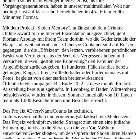
politisch sicher nicht weniger interessiert ist, als ihre
Vorgängergenerationen, haben in unserer multimedialen Welt nur
bedingt Lust auf klassische Lerneinheiten im 45-, 60- oder 90-
Minunten-Format.
Mit dem Projekt „Stolen Memory“, unlängst mit dem Grimme
Online Award für die Internet-Präsentation ausgezeichnet, geht
Floriane Azoulay mit ihrem Team dorthin, wo die Gedenkrituale der
Hauptstadt weit entfernt sind. 3 Übersee-Container sind auf Reisen
gegangen, die die „Effekten“, den letzten, verbliebenen persönlichen
Besitz von Verfolgten, aus der Welt des Vergessens heben und
versuchen, diesen „gestohlene Erinnerung“ den Familien der
Angehörigen zurückzugeben. In hunderten Fällen ist dies bereits
gelungen. Ringe, Uhren, Füllfederhalter oder Portemonnaies mit
Fotos, begleitet von einer starken breitenwirksamen
Öffentlichkeitskampagne. Bis Ende 2022 ist diese mobile Freiluft-
Ausstellung bereits ausgebucht. In Leonberg in Baden-Württemberg
beispielsweise wurden in diesem Sommer innerhalb von 10 Tagen
mehr als 1.000 Besucherinnen und Besucher erreicht.
Das Projekt #EveryNameCounts ist technisch,
kulturwissenschaftlich und erinnerungsdidaktisch ein Meilenstein.
Das Projekt verknüpft zweierlei Stränge: zum einen eine jüdische
Erinnerungspraxis an die Shoah, an die von Yad VaShem
entwickelten Gedenkblätter, um den Opfern der Shoah ihren Namen
zurück zu geben. Zum anderen die Methode der Citizens Science,