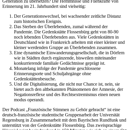
Generation zu übersetzen? Die Hemmnisse und Fliehkräfte von
Erinnerung im 21. Jahrhundert sind vielseitig:
Der Generationswechsel, bei wachsender zeitliche Distanz
zum historischen Ereignis.
Das Sterben der Überlebenden, zumal während der
Pandemie. Die Gedenkstätte Flossenbürg geht von 80-90
noch lebenden Überlebenden aus. Viele Gedenkstätten in
Deutschland wie in Frankreich arbeiten mit einer kleiner und
kleiner werdenden Gruppe an Überlebenden zusammen.
Eine dynamische Einwanderungsgesellschaft, die in Dörfern
wie in Städten durch ergänzende, bisweilen miteinander
konkurrierende familiale Gedächtnisse geprägt ist.
Monatelang infolge der Pandemie geschlossene
Erinnerungsorte und Schuljahrgänge ohne
Gedenkstättenbesuche.
Und die Digitalisierung, die nicht nur Chance ist, nein, sie
bietet auch den altbekannten Phänomenen der Amnesie, der
Negationsreflexe und des Rechtsextremismus einen neuen
modus operandi.
Der Podcast „Französische Stimmen zu Gehör gebracht“ ist eine
deutsch-französische studentische Gruppenarbeit der Universität
Regensburg in Zusammenarbeit mit dem Bayrischen Rundfunk und
unterstützt von der Gedenkstätte Flossenbürg. Das zweisprachige