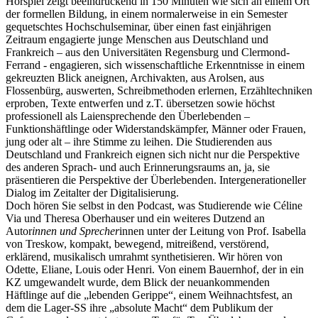
Hörspiel zeigt beeindruckend in 150 Minuten wie sich an einem Ort
der formellen Bildung, in einem normalerweise in ein Semester
gequetschtes Hochschulseminar, über einen fast einjährigen
Zeitraum engagierte junge Menschen aus Deutschland und
Frankreich – aus den Universitäten Regensburg und Clermond-
Ferrand - engagieren, sich wissenschaftliche Erkenntnisse in einem
gekreuzten Blick aneignen, Archivakten, aus Arolsen, aus
Flossenbürg, auswerten, Schreibmethoden erlernen, Erzähltechniken
erproben, Texte entwerfen und z.T. übersetzen sowie höchst
professionell als Laiensprechende den Überlebenden –
Funktionshäftlinge oder Widerstandskämpfer, Männer oder Frauen,
jung oder alt – ihre Stimme zu leihen. Die Studierenden aus
Deutschland und Frankreich eignen sich nicht nur die Perspektive
des anderen Sprach- und auch Erinnerungsraums an, ja, sie
präsentieren die Perspektive der Überlebenden. Intergenerationeller
Dialog im Zeitalter der Digitalisierung.
Doch hören Sie selbst in den Podcast, was Studierende wie Céline
Via und Theresa Oberhauser und ein weiteres Dutzend an
Autor
innen und Sprecher
innen unter der Leitung von Prof. Isabella
von Treskow, kompakt, bewegend, mitreißend, verstörend,
erklärend, musikalisch umrahmt synthetisieren. Wir hören von
Odette, Eliane, Louis oder Henri. Von einem Bauernhof, der in ein
KZ umgewandelt wurde, dem Blick der neuankommenden
Häftlinge auf die „lebenden Gerippe“, einem Weihnachtsfest, an
dem die Lager-SS ihre „absolute Macht“ dem Publikum der