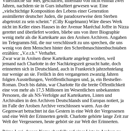
Villefranche sur Mer, geschaffen, innerhalb von nicht einmal zwei
Jahren, nachdem sie in Gurs inhaftiert gewesen war. Eine
„vielschichtige Komposition des Lebens einer Generation
assimilierter deutscher Juden, die paradoxerweise dem Sterben
abgetrotzt zu sein scheint.“ (Cilly Kugelmann) Wäre dieses Werk
nicht im Keller eines Hauses in der Avenue Maréchal Joffre in Nizza
gerettet und überliefert worden, bliebe uns von ihrer Biographie
wenig mehr als die Karteikarte aus den Arolsen Archiven. Angaben
im Telegramm-Stil, die nur verschlüsselt zu uns sprechen, die uns
wenig von dem Menschen hinter den Schreibmaschinenbuchstaben
erzählen: „V.e.r.h.“ Verhaftet.
Zwar war in Arolsen diese Karteikarte angelegt worden, weil
jemand nach Charlotte in der Nachkriegszeit gesucht hatte, doch
erinnerten sich in Deutschland, auch in Frankreich jahrzehntelang
nur wenige an sie. Freilich in den vergangenen zwanzig Jahren
folgten Ausstellungen, Veröffentlichungen und, ja, ein Bestseller-
Roman. Doch bis dahin, war Charlotte für die breite Öffentlichkeit
eine von mehr als 17,5 Millionen im Wesentlichen unbekannten
Personen, die als NS-Verfolgte auf Karteikarten, Listen und
Archivalien in den Archiven Deutschlands und Europas notiert, ja
im Falle der Arolsen Archive verschlossen waren. Aus der
Gegenwart betrachtet ist das Gestern in eine Welt der Vergessenen
und eine Welt der Erinnerten geteilt. Charlotte gehörte lange Zeit zur
Welt der Vergessenen, heute gehört sie zur Welt der Erinnerten.