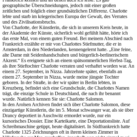
geographische Überschneidungen, jedoch mit einer großen
zeitlichen und folglich einer grundsätzlichen Differenz. Charlotte
lebte und starb im kriegerischen Europa der Gewalt, des Verrates
und des Zivilisationsbruchs.
Von Charlotte, der Künstlerin, die sich in unserem Kreis heute, in
der Akademie der Künste, sicherlich wohl gefühlt hätte, hörte ich
das erste Mal, von einem guten Freund. Bei meinem Abschied nach
Frankreich erzählte er mir von Charlottes Stiefmutter, die er in
Amsterdam, in den Niederlanden, kennengelernt hatte. „Eine feine,
alte Dame mit Seidenhandschuhen und bürgerlich-berlinerischem
Akzent.“ Es ereignete sich an einem spätsommerlichen Herbst-Tag,
als ihre Stieftochter Charlotte verraten und verhaftet worden war. An
einem 27. September, in Nizza. Jahrzehnte später, ebenfalls an
einem 27. September in Nizza, wurde meine jüngste Tochter
geboren. In der Straße, in der wir später in Berlin lebten, in
Kreuzberg, befindet sich eine Grundschule, die Charlottes Namen
trägt, die einzige Schule in Deutschland, die nach ihr benannt
wurde. Natürlich kennen Sie sie: Charlotte Salomon.
In den Arolsen Archiven findet sich über Charlotte Salomon, diese
einzigartige Künstlerin, die im 5. Monat schwanger war, als sie über
Drancy deportiert in Auschwitz ermordet wurde, nur ein
kursorisches Dossier. Eine Karteikarte, eine Deportationsliste. Auf
Schreibmaschine getippt, heute digitalisiert. In Südfrankreich hatte
Charlotte 1325 Zeichnungen oft in ihrem kleinen Zimmer in