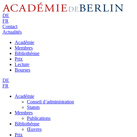
DE
FR
Contact
Actualités
Académie
Membres
Bibliothèque
Prix
Lecture
Bourses
DE
FR
Académie
Conseil d’administration
Statuts
Membres
Publications
Bibliothèque
Œuvres
Prix