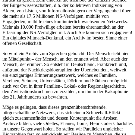
der Bürgerwissenschaften, d.h. der kollektiven Indizierung von
Akten, von Listen, von Informationsträgern der Vergangenheit über
die mehr als 17,5 Millionen NS-Verfolgten, mithilfe von
Engagierten, mithilfe eines kontinuierlich wachsenden Netzwerks.
Mehr als 10.000 Freiwillige arbeiten bereits ehrenamtlich an der
Erfassung der NS-Verfolgten mit. Auch Sie können sich engagieren!
Ein digitales Mitmach-Denkmal, ein Archiv im besten Sinne einer
offenen Gesellschaft.
So wird ein Archiv zum Sprechen gebracht. Der Mensch steht hier
im Mittelpunkt – der Mensch, an den erinnert wird. Aber auch der
Mensch, der erinnert. So entsteht in Deutschland, Frankreich und,
aufgrund der Nachkriegsbiographien der Überlebenden, weltweit
ein einzigartiges Erinnerungsnetzwerk, welches es Familien,
Vereinen, Schulen, Universitäten, Dörfern und Städten ermöglicht
auch vor Ort, in ihrer Familien-, Lokal- oder Regionalgeschichte,
den Zivilisationsbruch neu zu erzählen, um ihn in der Kakophonie
des 21. Jahrhunderts zu bewahren.
Möge es gelingen, dass dieses grenzenüberschreitende,
bürgerschaftliche Netzwerk, das sich einem Schneeball-Effekt
gleich zusammenfindet und dessen Knotenpunkt die Arolsen
Archive bilden, viele Odettes, Elianes, Louis, Henris oder Charlottes
in unsere Gegenwart holen. So stellen wir Parallelen ungleicher
Biographien fest, so entwickeln wir Bezüge zu Menschen, die zu