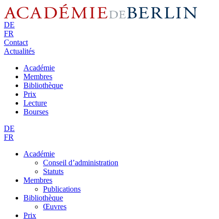
DE
FR
Contact
Actualités
Académie
Membres
Bibliothèque
Prix
Lecture
Bourses
DE
FR
Académie
Conseil d’administration
Statuts
Membres
Publications
Bibliothèque
Œuvres
Prix