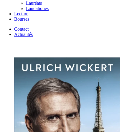
Lauréats
Laudationes
Lecture
Bourses
Contact
Actualités